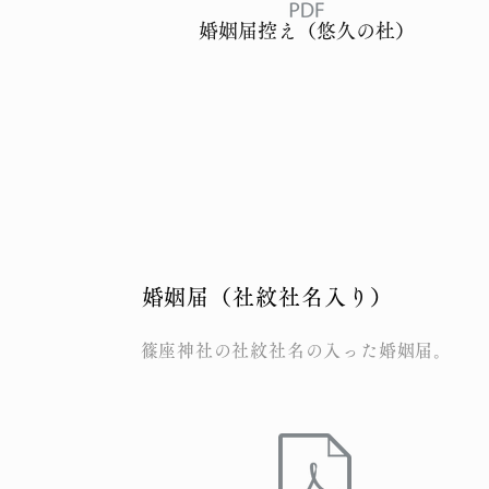
婚姻届控え（悠久の杜）
​婚姻届（社紋社名入り）
​篠座神社の社紋社名の入った婚姻届。