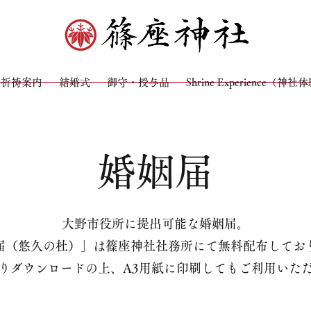
祈祷案内
結婚式
御守・授与品
Shrine Experience（神社
​婚姻届
大野市役所に提出可能な婚姻届。
姻届（悠久の杜）」は篠座神社社務所にて無料配布してお
りダウンロードの上、A3用紙に印刷してもご利用いた