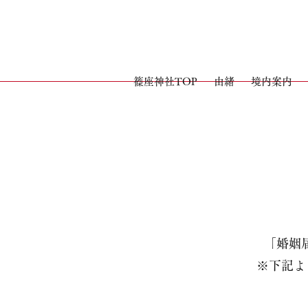
篠座神社TOP
由緒
境内案内
​「婚
※下記よ