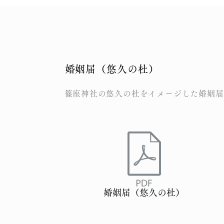
​婚姻届（悠久の杜）
​篠座神社の悠久の杜をイメージした婚姻
婚姻届（悠久の杜）