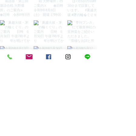
もっと見る
TEL
0779-65-1455
FAX
0779-65-1485
info@shinokura.net